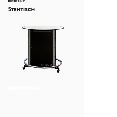
Bistro-Boje
®
Stehtisch
Mehr erfahren >